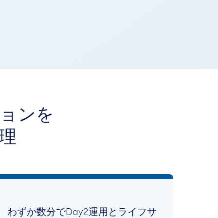
ョンを
理
わずか数分でDay2運用とライフサ