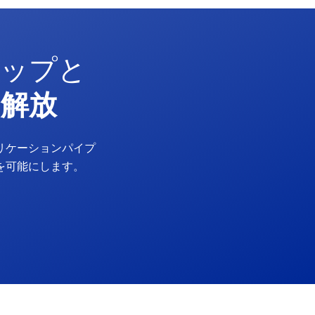
マップと
に解放
リケーションパイプ
を可能にします。