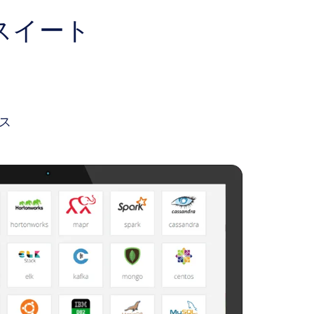
スイート
ンス