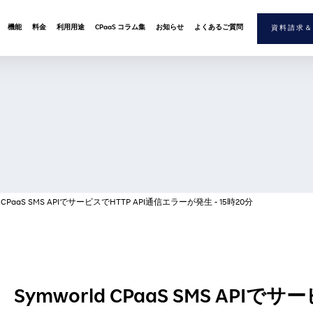
機能
料金
利用用途
CPaaS コラム集
お知らせ
よくあるご質問
資料請求＆
PaaS SMS APIでサービスでHTTP API通信エラーが発生 - 15時20分
mworld CPaaS SMS APIでサー