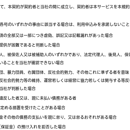
て、本契約が契約者と当社の間に成立し、契約者は本サービスを本規約
各号のいずれかの事由に該当する場合は、利用申込みを承諾しないこと
項の全部又は一部につき虚偽、誤記又は記載漏れがあった場合
提供が困難であると判断した場合
人、被保佐人又は被補助人のいずれかであり、法定代理人、後見人、保
いることを当社が確認できない場合
団、暴力団員、右翼団体、反社会的勢力、その他これに準ずる者を意味
反社会的勢力等の維持、運営若しくは経営に協力若しくは関与する等反
当社が判断した場合
違反した者又は、現に未払い債務がある者
）に定める措置を受けたことがある場合
金その他の債務の支払いを現に怠り、又は怠るおそれがある場合
条（保証金）の預け入れを拒否した場合