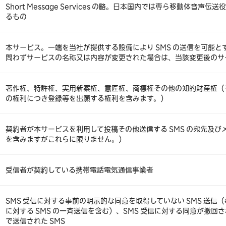
Short Message Services の略。日本国内では専ら移動体音
るもの
本サービス。一端を当社が提供する設備により SMS の送信を可能
問わずサービスの名称又は内容が変更された場合は、当該変更後のサ
著作権、特許権、実用新案権、意匠権、商標権その他の知的財産権（
の権利につき登録等を出願する権利を含みます。）
契約者が本サービスを利用して投稿その他送信する SMS の宛先及びメ
を含みますがこれらに限りません。）
受信者が契約している携帯電話電気通信事業者
SMS 受信に対する事前の明示的な同意を取得していない SMS 送
に対する SMS の一斉送信を含む）、SMS 受信に対する同意が撤回さ
で送信された SMS