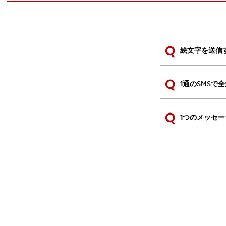
絵文字を送信
1通のSMSで
1つのメッセ