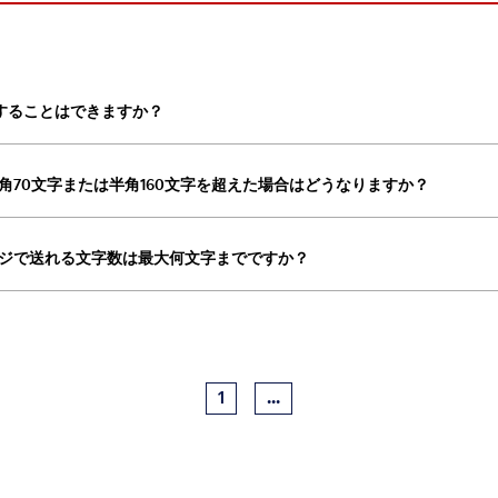
することはできますか？
全角70文字または半角160文字を超えた場合はどうなりますか？
ージで送れる文字数は最大何文字までですか？
1
...